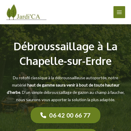
Aller
au
Main
contenu
Men
Débroussaillage à La
Chapelle-sur-Erdre
Du rotofil classique à la débroussailleuse autoportée, notre
matériel
haut de gamme saura venir à bout de toute hauteur
d’herbe
. D’un simple débroussaillage de gazon au champ à faucher,
nous saurons vous apporter la solution la plus adaptée.
06 42 00 66 77