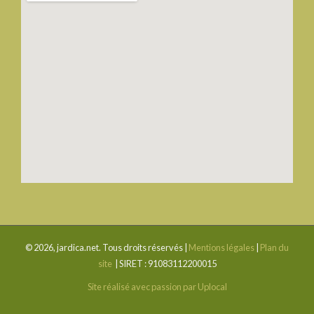
© 2026, jardica.net. Tous droits réservés |
Mentions légales
|
Plan du
site
| SIRET : 91083112200015
Site réalisé avec passion par Uplocal